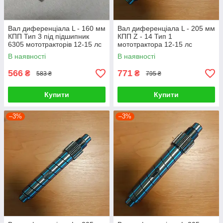
Вал диференціала L - 160 мм
Вал диференціала L - 205 мм
КПП Тип 3 під підшипник
КПП Z - 14 Тип 1
6305 мототракторів 12-15 лс
мототрактора 12-15 лс
В наявності
В наявності
566
771
₴
₴
583 ₴
795 ₴
Купити
Купити
–3%
–3%