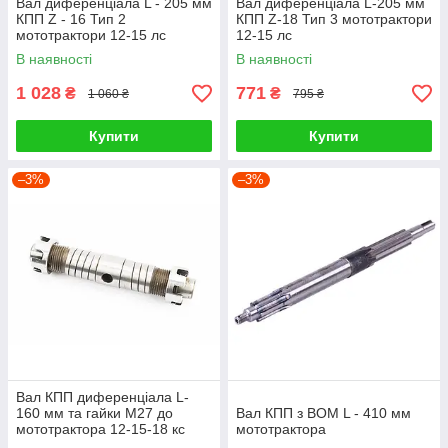
Вал диференціала L - 205 мм
Вал диференціала L-205 мм
КПП Z - 16 Тип 2
КПП Z-18 Тип 3 мототрактори
мототрактори 12-15 лс
12-15 лс
В наявності
В наявності
1 028
771
₴
₴
1 060 ₴
795 ₴
Купити
Купити
–3%
–3%
Вал КПП диференціала L-
160 мм та гайки М27 до
Вал КПП з ВОМ L - 410 мм
мототрактора 12-15-18 кс
мототрактора