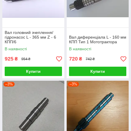
Вал головний зчеплення/
гідронасос L - 365 мм Z - 6
Вал диференціала L - 160 мм
КПП/6
КПП Тип 1 Мототрактора
В наявності
В наявності
925
720
₴
₴
954 ₴
742 ₴
Купити
Купити
–3%
–3%