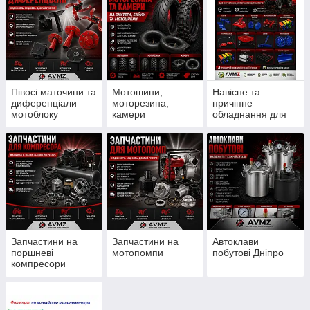
Півосі маточини та
Мотошини,
Навісне та
диференціали
моторезина,
причіпне
мотоблоку
камери
обладнання для
мотоблоку
Запчастини на
Запчастини на
Автоклави
поршневі
мотопомпи
побутові Дніпро
компресори