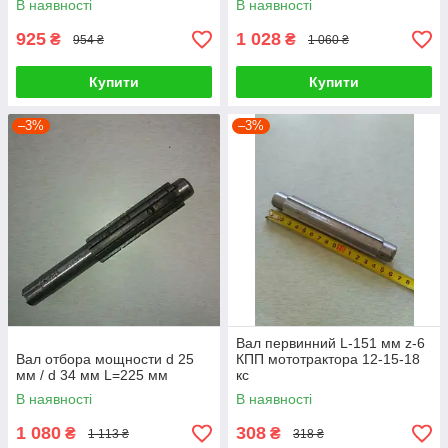
В наявності
В наявності
925
1 028
₴
₴
954 ₴
1 060 ₴
Купити
Купити
–3%
–3%
Вал первинний L-151 мм z-6
Вал отбора мощности d 25
КПП мототрактора 12-15-18
мм / d 34 мм L=225 мм
кс
В наявності
В наявності
1 080
308
₴
₴
1 113 ₴
318 ₴