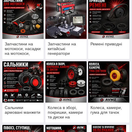
Запчастини на
Запчастини на
Ремені приводні
мотокоси, насадки
китайські
на мотокоси,
генератори
ножи, шпулі, леска
Сальники
Колеса в зборі,
Колеса, камери,
армовані манжети
покришки, камери
гума для тачок
та диски на
мотоблоки