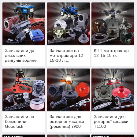
Запчастини до
Запчастини на
КПП мототрактор
дизельних
мототрактори 12-
12-15-18 лс
двигунів водяне
15-18 л.с.
охолодження
Запчастини на
Запчастини для
Запчастини для
бензопили
роторної косарки
роторної косарки
Goodluck
(ременна) т900
Т1100
4300/4500, Partner
(редукторної)
350/352, St180