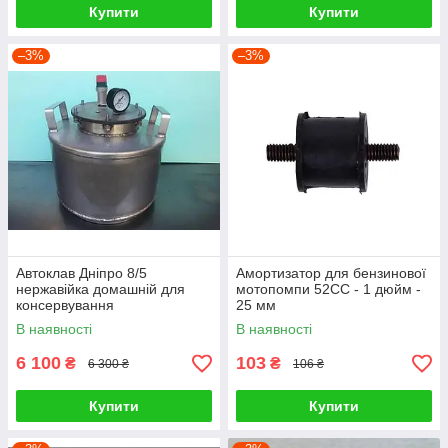
Купити
Купити
–3%
–3%
Автоклав Дніпро 8/5
Амортизатор для бензинової
нержавійка домашній для
мотопомпи 52СС - 1 дюйм -
консервування
25 мм
В наявності
В наявності
6 100
103
₴
₴
6 300 ₴
106 ₴
Купити
Купити