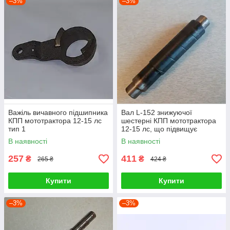
–3%
–3%
Важіль вичавного підшипника
Вал L-152 знижуючої
КПП мототрактора 12-15 лс
шестерні КПП мототрактора
тип 1
12-15 лс, що підвищує
В наявності
В наявності
257
411
₴
₴
265 ₴
424 ₴
Купити
Купити
–3%
–3%