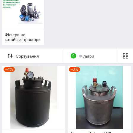
Фільтри на
китайські трактори
Сортування
0
Фільтри
–4%
–3%